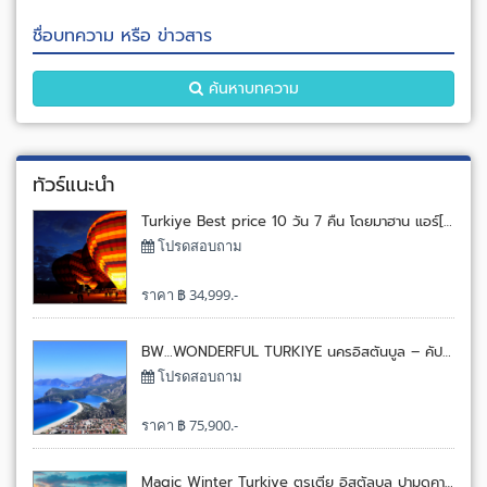
ชื่อบทความ หรือ ข่าวสาร
ค้นหาบทความ
ทัวร์แนะนำ
Turkiye Best price 10 วัน 7 คืน โดยมาฮาน แอร์[W5]
โปรดสอบถาม
ราคา ฿ 34,999.-
BW…WONDERFUL TURKIYE นครอิสตันบูล – คัปปาโดเกีย – คอนย่า – ปามุคคาเล่ – เมืองโบราณเอฟิซุส - กรุงทรอย 8 วัน 5 คืน โดยเตอร์กิช แอร์ไลน์[TK]
โปรดสอบถาม
ราคา ฿ 75,900.-
Magic Winter Turkiye ตุรเตีย อิสตัลบูล ปามุดคาเล คัปปาโตเกีย 9 วัน 6 คืน โดยเอมิเรตส์[EK]