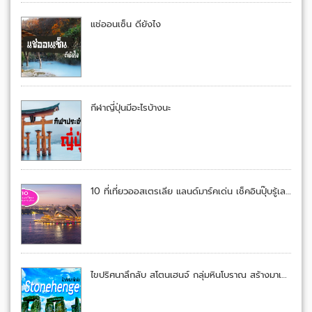
แช่ออนเซ็น ดียังไง
กีฬาญี่ปุ่นมีอะไรบ้างนะ
10 ที่เที่ยวออสเตรเลีย แลนด์มาร์คเด่น เช็คอินปุ๊บรู้เลยอยู่เมืองจิงโจ้
ไขปริศนาลึกลับ สโตนเฮนจ์ กลุ่มหินโบราณ สร้างมาเพื่ออะไร?