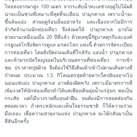
ไหลลงจากผาสูง 100 เมตร จากระดับน้ำทะเลช่วงฤดูใบไม้ผลิ
น่าจะเป็นช่วงที่เหมาะที่สุดที่จะเยือน ปามุกคาเล เพราะน้ำจะ
ขึ้นล้นแอ่ง ส่วนฤดูร้อนนั้นอย่าหวัง และเนื่องจากไม่มีการ
จำกัดจำนวนนักท่องเที่ยว จึงส่งผลให้ ปามุกคาเล อาจไม่
สวยงามเหมือนเมื่อ 20 ปีที่แล้ว ด้วยเหตุนี้รัฐบาลตุรกีและองค์
กรยูเนสโกจึงจัดการดูแล มรดกโลก แห่งนี้ ด้วยการจัดระเบียบ
การท่องเที่ยว โดยสั่งปิดถนนเส้นที่ใกล้กับ แอ่งน้ำ ปามุกคาเล
และห้ามรถบัสใหญ่จอดในบริเวณสถานที่ท่องเที่ยว การเข้า
ชม ปราสาทปุยฝ้าย จึงต้องใช้วิธีเดินเท้าเข้าไปตามเส้นทางที่
กำหนด ประมาณ 1.5 กิโลเมตรสุดท้ายหากใครฝันอยากไป
นอนแช่แอ่ง ปามุกคาเล อาจต้องผิดหวัง เพราะมีมาตรการที่
เข้มงวดให้นักท่องเที่ยวทำได้แค่เพียงเดินลุยน้ำแร่อุ่นๆ พอเป็น
กระสัย แต่ก็มีบางรายที่แอบฝ่าฝืน จนต้องมีการสอดส่องกัน
ตลอดเวลา ถ้าตระหนักและเห็นใจธรรมชาติ ก็ให้ความร่วม
มือเถอะ เพื่อความสวยงามแห่ง ปามุกคาเล จะได้กลับมาเป็น
สีสันอีกครั้ง