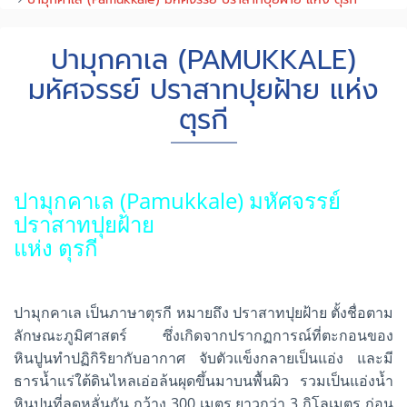
ปามุกคาเล (PAMUKKALE)
มหัศจรรย์ ปราสาทปุยฝ้าย แห่ง
ตุรกี
ปามุกคาเล (Pamukkale) มหัศจรรย์
ปราสาทปุยฝ้าย
แห่ง ตุรกี
ปามุกคาเล เป็นภาษาตุรกี หมายถึง ปราสาทปุยฝ้าย ตั้งชื่อตาม
ลักษณะภูมิศาสตร์ ซึ่งเกิดจากปรากฏการณ์ที่ตะกอนของ
หินปูนทำปฏิกิริยากับอากาศ จับตัวแข็งกลายเป็นแอ่ง และมี
ธารน้ำแร่ใต้ดินไหลเอ่อล้นผุดขึ้นมาบนพื้นผิว รวมเป็นแอ่งน้ำ
หินปูนที่ลดหลั่นกัน กว้าง 300 เมตร ยาวกว่า 3 กิโลเมตร ก่อน