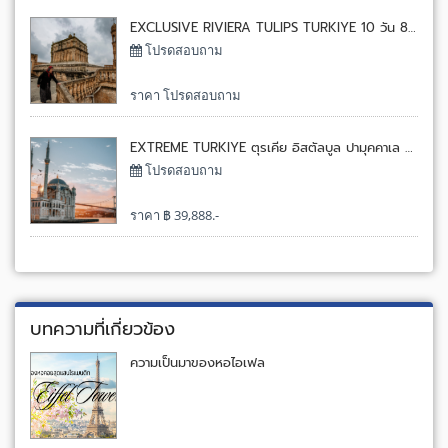
EXCLUSIVE RIVIERA TULIPS TURKIYE 10 วัน 8 คืน โดยเตอร์กิช แอร์ไลน์[TK]
โปรดสอบถาม
ราคา โปรดสอบถาม
EXTREME TURKIYE ตุรเคีย อิสตัลบูล ปามุคคาเล คัปปาโดเทีย อังทาร่า 9 วัน 6 คืน โดยเอมิเรตส์[EK]
โปรดสอบถาม
ราคา ฿ 39,888.-
บทความที่เกี่ยวข้อง
ความเป็นมาของหอไอเฟล