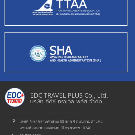
EDC TRAVEL PLUS Co., Ltd.
บริษัท อีดีซี ทราเวิล พลัส จำกัด
เลขที่ 5 ซอยรามคำแหง 60 แยก 9 ถนนรามคำแหง
แขวงหัวหมาก เขตบางกะปิ กรุงเทพฯ 10240