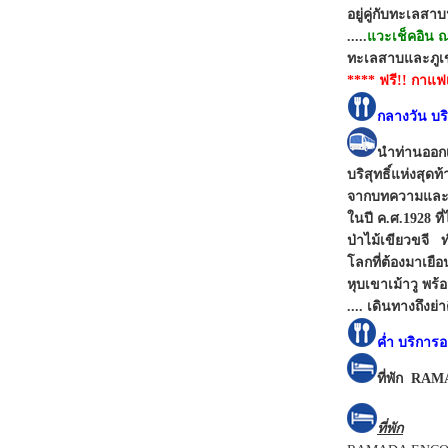
อยู่คู่กับทะเลส
.....
แวะเช็คอิน ณ
ทะเลสาบและภูเข
**** ฟรี!! กาแฟ
กลางวัน บ
นำท่านออก
บริสุทธิ์แห่งสุด
จากบทความและภา
ในปี ค.ศ.1928 ท
ป่าไม้เขียวขจี 
โลกที่ต้องมาเยื
หุบเขาเม้าวู พร้
.... เดินทางถึงย
ค่ำ
บริการ
ที่พัก RA
ที่พัก