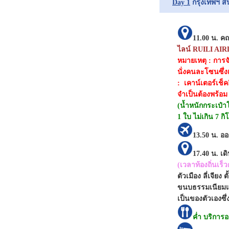
Day 1
กรุงเทพฯ สน
11.00 น.
คณ
ไลน์ RUILI AI
หมายเหตุ :
การจ
นั่งคนละโซนซึ่
:
เคาน์เตอร์เช็ค
จำเป็นต้องพร้อม 
(น้ำหนักกระเป๋าโ
1 ใบ ไม่เกิน 7 กิ
13.50 น.
ออ
17.40 น.
เด
(เวลาท้องถิ่นเร
ตัวเมือง ลี่เจียง
ขนบธรรมเนียมแล
เป็นของตัวเองซึ่
ค่ำ บริกา