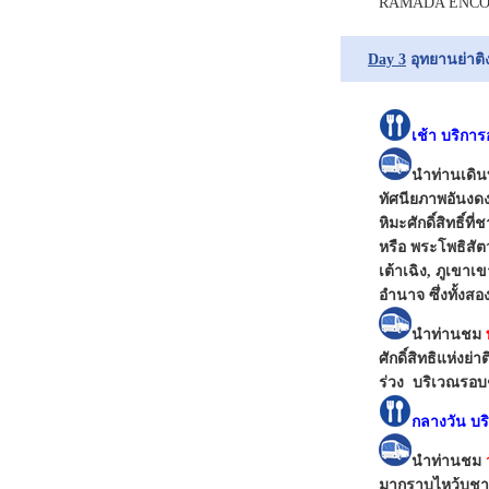
RAMADA ENCORE
Day 3
อุทยานย่าติง
เช้า บริก
นำท่านเดิน
ทัศนียภาพอันงดง
หิมะศักดิ์สิทธิ์
หรือ พระโพธิสัต
เต้าเฉิง, ภูเขา
อำนาจ ซึ่งทั้งสอ
นำท่านชม
ศักดิ์สิทธิแห่งย
ร่วง บริเวณรอบๆก
กลางวัน บร
นำท่านชม
มากราบไหว้บูชา 3 