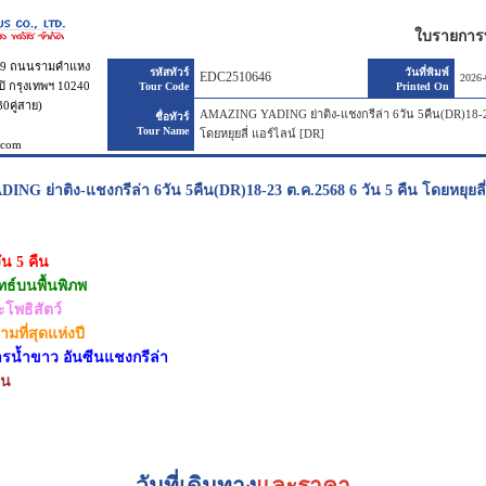
ใบรายการทั
 9 ถนนรามคำแหง
รหัสทัวร์
วันที่พิมพ์
EDC2510646
2026-
ิ กรุงเทพฯ 10240
Tour Code
Printed On
30คู่สาย)
AMAZING YADING ย่าติง-แชงกรีล่า 6วัน 5คืน(DR)18-23
ชื่อทัวร์
Tour Name
โดยหยุยลี่ แอร์ไลน์ [DR]
.com
G ย่าติง-แชงกรีล่า 6วัน 5คืน(DR)18-23 ต.ค.2568 6 วัน 5 คืน โดยหยุยลี่
ัน 5 คืน
ุทธ์บนพื้นพิภพ
โพธิสัตว์
ามที่สุดแห่งปี
ธารน้ำขาว อันซีนแชงกรีล่า
ิน