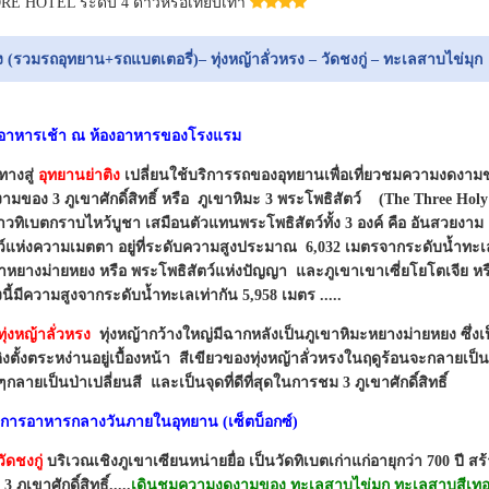
 HOTEL ระดับ 4 ดาวหรือเทียบเท่า
 (รวมรถอุทยาน+รถแบตเตอรี่)– ทุ่งหญ้าลั่วหรง – วัดชงกู่ – ทะเลสาบไข่มุก
ารอาหารเช้า ณ ห้องอาหารของโรงแรม
ทางสู่
อุทยานย่าติง
เปลี่ยนใช้บริการรถของอุทยานเพื่อเที่ยวชมความงดงาม
ามของ 3 ภูเขาศักดิ์สิทธิ์ หรือ ภูเขาหิมะ 3 พระโพธิสัตว์ (The Three Hol
ที่ชาวทิเบตกราบไหว้บูชา เสมือนตัวแทนพระโพธิสัตว์ทั้ง 3 องค์ คือ อันสวยงาม
ว์แห่งความเมตตา อยู่ที่ระดับความสูงประมาณ 6,032 เมตรจากระดับน้ำทะเล 
เขาหยางม่ายหยง หรือ พระโพธิสัตว์แห่งปัญญา และภูเขาเขาเซี่ยโยโตเจีย หร
งนี้มีความสูงจากระดับน้ำทะเลเท่ากัน 5,958 เมตร .....
ทุ่งหญ้าลั่วหรง
ทุ่งหญ้ากว้างใหญ่มีฉากหลังเป็นภูเขาหิมะหยางม่ายหยง ซึ่ง
่าติงตั้งตระหง่านอยู่เบื้องหน้า สีเขียวของทุ่งหญ้าลั่วหรงในฤดูร้อนจะกลายเป็
ลายเป็นป่าเปลี่ยนสี และเป็นจุดที่ดีที่สุดในการชม 3 ภูเขาศักดิ์สิทธิ์
ิการอาหารกลางวันภายในอุทยาน (เซ็ตบ็อกซ์)
วัดชงกู่
บริเวณเชิงภูเขาเซียนหน่ายยื่อ เป็นวัดทิเบตเก่าแก่อายุกว่า 700 ปี สร้
ภูเขาศักดิ์สิทธิ์.....
เดินชมความงดงามของ ทะเลสาบไข่มุก ทะเลสาบสีเท