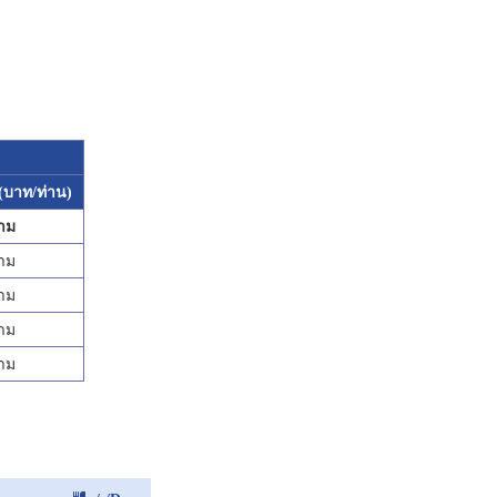
ว(บาท/ท่าน)
าม
าม
าม
าม
าม