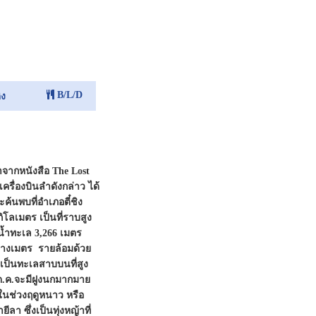
B/L/D
ิง
จากหนังสือ The Lost
ครื่องบินลำดังกล่าว ได้
้นพบที่อำเภอตี๋ชิง
โลเมตร เป็นที่ราบสูง
น้ำทะเล 3,266 เมตร
ตารางเมตร รายล้อมด้วย
เป็นทะเลสาบบนที่สูง
ต.ค.จะมีฝูงนกมากมาย
นช่วงฤดูหนาว หรือ
ีลา ซึ่งเป็นทุ่งหญ้าที่