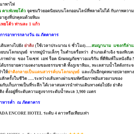
าบนาพาไห่
 คาเฟ่เหยโต้ว
จุดชมวิวยอดนิยมบนโลกออนไลน์ที่พลาดไม่ได้ กับภาพควา
าสูงที่ปกคุลมด้วยหิมะ
เหยโต้ว ท่านละ 1 แก้ว
ริการอาหารกลางวัน ณ ภัตตาคาร
เดินทางไปยัง
ย่าติง
(ใช้เวลาประมาณ 6 ชั่วโมง).....
สมญานาม แชงกรีล่าแห
ท้ายบนโลกมนุษย์ จากหมู่บ้านเล็กๆ ในตำบลรื่อหว่า อำเภอเต้าเฉิง ของทิเบต เริ่
พถ่าย ของ โจเซฟ เอฟ ร็อค นักผจญภัยชาวอเมริกัน ที่ตีพิมพ์ในหนังสือ N
ี่ได้บรรยายความงดงามของธรรมชาติ ทั้งภูเขาหิมะ, ทะเลสาบน้ำใสดังกระจก
ทำให้
ย่าติงกลายเป็นแดนสวรรค์บนโลกมนุษย์
และเป็นอีกจุดหมายปลายทางขอ
อนสักครั้งในชีวิต .....ระหว่างเส้นทางผ่านชมทัศนียภาพอันสวยงามของ
อมกับเก็บภาพเป็นที่ระลึก ได้เวลาสมควรนำท่านเดินทางต่อไปยัง ย่าติง
่าติง ตั้งอยู่ที่ระดับความสูงจากระดับน้ำทะเล 3,900 เมตร
อาหารค่ำ ณ ภัตตาคาร
MADA ENCORE HOTEL ระดับ 4 ดาวหรือเทียบเท่า