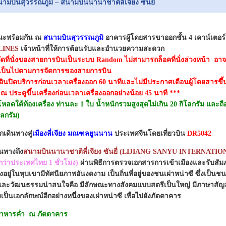
ามบินสุวรรณภูมิ – สนามบินนานาชาติลี่เจียง ซันยี่
ะพร้อมกัน ณ
สนามบินสุวรรณภูมิ
อาคารผู้โดยสารขาออกชั้น 4 เคาน์เตอร
RLINES
เจ้าหน้าที่ให้การต้อนรับและอำนวยความสะดวก
ัดที่นั่งของสายการบินเป็นระบบ Random ไม่สามารถล็อคที่นั่งล่วงหน้า อาจจะไ
งเป็นไปตามการจัดการของสายการบิน
อินปิดบริการก่อนเวลาเครื่องออก 60 นาทีและไม่มีประกาศเตือนผู้โดยสารขึ้นเ
ณ ประตูขึ้นเครื่องก่อนเวลาเครื่องออกอย่างน้อย 45 นาที ***
หลดใต้ท้องเครื่อง ท่านละ 1 ใบ น้ำหนักรวมสูงสุดไม่เกิน 20 กิโลกรัม และถือ
โลกรัม)
กเดินทางสู่
เมืองลี่เจียง มณฑลยูนนาน
ประเทศจีนโดยเที่ยวบิน
DR5042
ินทางถึง
สนามบินนานาชาติลี่เจียง ซันยี่ (LIJIANG SANYU INTERNAT
็วกว่าประเทศไทย 1 ชั่วโมง)
ผ่านพิธีการตรวจเอกสารการเข้าเมืองและรับสัมภ
 ตั้งอยู่ในหุบเขามีทัศนียภาพอันงดงาม เป็นถิ่นที่อยู่ของชนเผ่าหน่าซี ซึ่งเป็นชนก
ะวัฒนธรรมน่าสนใจคือ มีลักษณะทางสังคมแบบสตรีเป็นใหญ่ มีภาษาสัญลั
งเป็นเอกลักษณ์อีกอย่างหนึ่งของเผ่าหน่าซี เพื่อไปยังภัตตาคาร
รอาหารค่ำ ณ ภัตตาคาร