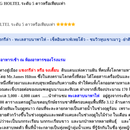
HOLTEL ระดับ 5 ดาวหรือเทียบเท่า
EL ระดับ 5 ดาวหรือเทียบเท่า
ชงกรีล่า - ทะเลสาบนาพาไห่ – เช็คอินคาเฟ่เหยโต้ว – ชมวิวหุบเขาเมาวู -ย่าต
รอาหารเช้า ณ ห้องอาหารของโรงแรม
างสู่เมือง
แชงกรีล่า หรือ จงเตี้ยน
ดินแดนแห่งความฝัน ที่คนทั้งโลกตามหา
นโดย Mr.James Hilton ซึ่งในสงครามโลกครั้งที่สอง ได้โดยสารเครื่องบินและเ
หนึ่งที่สวยงามและสงบสุขเหมือนกับความฝัน ทำให้คนทั้งโลกออกตามหาและค
ิเวณตะเข็บรอยต่อของมณฑลยูนนานและทิเบต ห่างจากลี่เจียงประมาณ 170 กิ
ทะเล 3,000 - 4,000 เมตร .....นำท่านชม
ทะเลสาบนาพาไห่
อยู่สูงจากระดับ
,000 ตารางเมตรอยู่ในเขตอนุรักษ์ธรรมชาติที่ครอบคลุมพื้นที่ถึง 3.12 ล้าน
ลมด้วยหิมะในฤดูหนาว ก่อนที่จะละลายกลายเป็นสายน้ำในช่วงฤดูร้อน เพราะ
ายตัวกว้างขึ้นในช่วงฤดูฝนและหดตัวแคบลงในช่วงฤดูใบไม้ร่วง ในเดือน 
ไม่ว่าจะเป็นนกกระเรียน นกกระเรียนขาว และนกป่าหลากหลายพันธุ์ และใ
ทะเลสาบหดตัว พื้นที่น้ำจะกลายเป็นทุ่งหญ้าลุ่มน้ำแทน ที่รู้จักกันในชื่อ ทุ่งหญ้าย