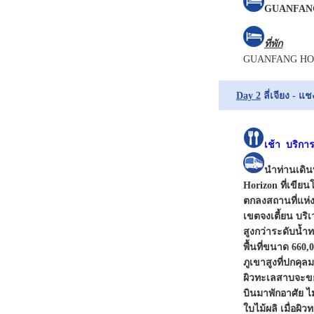
GUANFANG 
ที่พัก
GUANFANG HOLT
Day 2
ลี่เจียง - แ
เช้า
บริกา
นำท่านเดินท
Horizon ที่เขีย
ตกลงสถานที่แห่ง
เขตจงเตี้ยน บร
สูงกว่าระดับน้ำ
พื้นที่ขนาด 660
ภูเขาสูงที่ปกคุ
ผิวทะเลสาบจะขย
บินมาพักอาศัย 
ใบไม้ผลิ เมื่อผิว