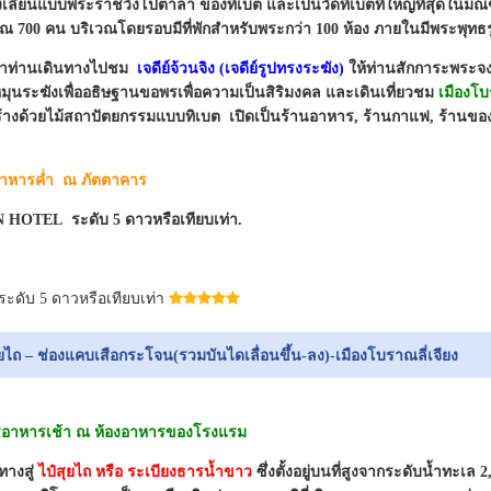
างเลียนแบบพระราชวังโปตาลา ของทิเบต และเป็นวัดทิเบตที่ใหญ่ที่สุดในมณ
 700 คน บริเวณโดยรอบมีที่พักสำหรับพระกว่า 100 ห้อง ภายในมีพระพุทธ
นนำท่านเดินทางไปชม
เจดีย์จ้วนจิง (เจดีย์รูปทรงระฆัง)
ให้ท่านสักการะพระจ
ุนระฆังเพื่ออธิษฐานขอพรเพื่อความเป็นสิริมงคล และเดินเที่ยวชม
เมืองโ
้างด้วยไม้สถาปัตยกรรมแบบทิเบต เปิดเป็นร้านอาหาร, ร้านกาแฟ, ร้านของท
อาหารค่ำ ณ ภัตตาคาร
IN HOTEL ระดับ 5 ดาวหรือเทียบเท่า.
ดับ 5 ดาวหรือเทียบเท่า
่ยไถ – ช่องแคบเสือกระโจน(รวมบันไดเลื่อนขึ้น-ลง)-เมืองโบราณลี่เจียง
รอาหารเช้า ณ ห้องอาหารของโรงแรม
ทางสู่
ไป๋สุยไถ หรือ ระเบียงธารน้ำขาว
ซึ่งตั้งอยู่บนที่สูงจากระดับน้ำทะเล