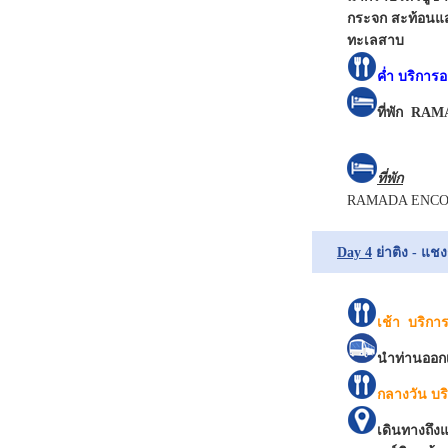
กระจก สะท้อนแส
ทะเลสาบ
ค่ำ บริกา
ที่พัก RA
ที่พัก
RAMADA ENCORE
Day 4
ย่าติง - แชง
เช้า บริก
นำท่านออกเ
กลางวัน บ
เดินทางถึง