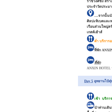
ราชวงศ์ชิง สร้
ประจำวัดประมาณ
....จากนั้
ศิลปะทิเบตและหม
เรือนส่วนใหญ่สร
เกสต์เฮ้าส์
ค่ำ
บริการ
ที่พัก ANX
ที่พัก
ANXIN HOTEL ระ
Day 5
อุทยานไป๋สุ
เช้า
บริกา
นำท่านเดิน