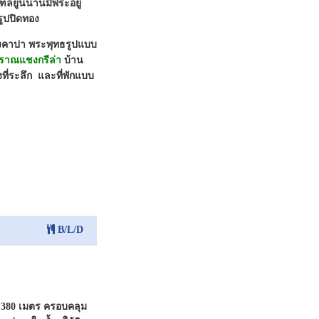
ฑลยูนนานมีพระอยู่
รูปปิดทอง
งคาปา พระพุทธรูปแบบ
บราณแชงกรีล่า
บ้าน
ี่ระลึก และที่พักแบบ
B/L/D
 2,380 เมตร ครอบคลุม