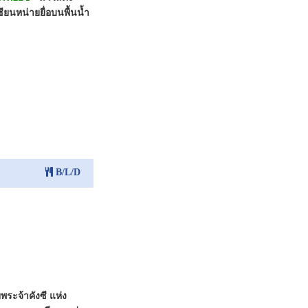
ยนหน่ายยื่อบนพื้นน้ำ
B/L/D
ยพระจ้าคังซี แห่ง