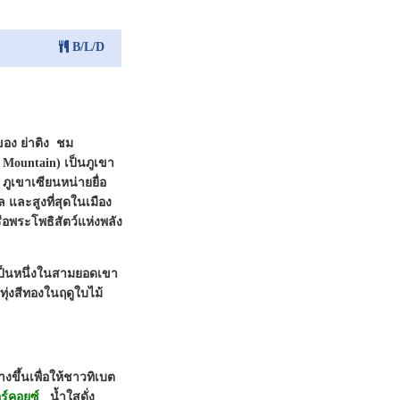
B/L/D
ของ ย่าติง ชม
y Mountain) เป็นภูเขา
 ภูเขาเซียนหน่ายยื่อ
และสูงที่สุดในเมือง
ือพระโพธิสัตว์แห่งพลัง
เป็นหนึ่งในสามยอดเขา
นทุ่งสีทองในฤดูใบไม้
างขึ้นเพื่อให้ชาวทิเบต
อร์คอยซ์
น้ำใสดั่ง