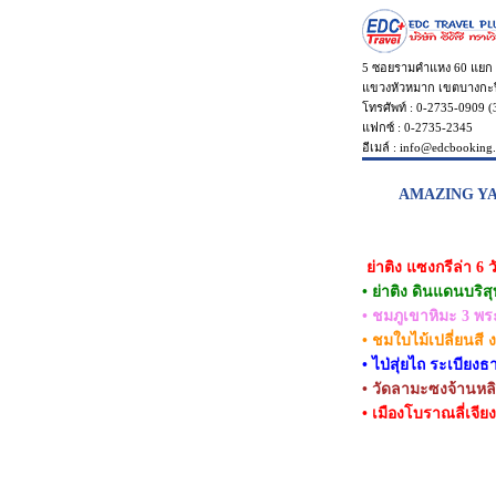
5 ซอยรามคำแหง 60 แยก
แขวงหัวหมาก เขตบางกะป
โทรศัพท์ : 0-2735-0909 (
แฟกซ์ : 0-2735-2345
อีเมล์ : info@edcbooking
AMAZING YADIN
ย่าติง แซงกรีล่า 6 ว
• ย่าติง ดินแดนบริส
• ชมภูเขาหิมะ 3 พระ
• ชมใบไม้เปลี่ยนสี ง
• ไป่สุ่ยไถ ระเบียง
• วัดลามะซงจ้านหล
• เมืองโบราณลี่เจียง