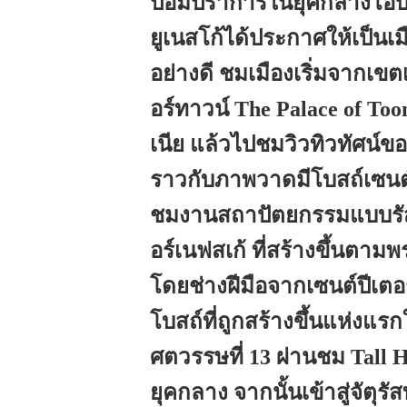
ป้อมปราการในยุคกลางโอบล
ยูเนสโก้ได้ประกาศให้เป็นเ
อย่างดี ชมเมืองเริ่มจากเขต
อร์ทาวน์ The Palace of Too
เนีย แล้วไปชมวิวทิวทัศน์ข
ราวกับภาพวาดมีโบสถ์เซนต
ชมงานสถาปัตยกรรมแบบรัสเ
อร์เนฟสเก้ ที่สร้างขึ้นตาม
โดยช่างฝีมือจากเซนต์ปีเต
โบสถ์ที่ถูกสร้างขึ้นแห่ง
ศตวรรษที่ 13 ผ่านชม Tall
ยุคกลาง จากนั้นเข้าสู่จัต