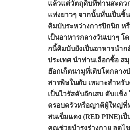
แล้วแต่วัตถุดิบที่ท่านสะด
แท่งยาวๆ จากนั้นหั่นเป็นช
คิมบับระหว่างการปิกนิก ห
เป็นอาหารกลางวันเบาๆ โดย
กนี้คิมบับยังเป็นอาหารนำกลั
ประเทศ นำท่านเลือกซื้อ ส
ฮ๊อกเก็ตนามูที่เติบโตกลาง
สารพิษในตับ เหมาะสำหรับค
เป็นไวรัสตับอักเสบ ตับแข็ง
ครอบครัวหรือญาติผู้ใหญ่ที
สนเข็มแดง (RED PINE)เป็น
คุณช่วยบำรุงร่างกาย ลดไ