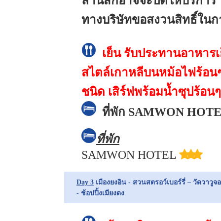
ลานสกีอาจจะปิดให้บริการ 
ทางบริษัทขอสงวนสิทธิ์ใ
เย็น
รับประทานอาหารเย็น 
สไตล์เกาหลีบนหม้อไฟร้อน
ชนิด เสิร์ฟพร้อมน้ำซุปร้
ที่พัก
SAMWON HOTEL ห
ที่พัก
SAMWON HOTEL
Day 3
เมืองยงอิน - สวนสตรอว์เบอร์รี่ – วัดวา
- ช้อปปิ้งเมียงดง