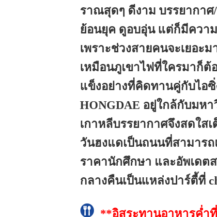
ราณสุดๆ ดีงาม บรรยากาศ/ส
ย้อนยุค ดูอบอุ่น แต่ก็มีความ
เพราะช่วงสายคนจะเยอะมาก
เหมือนภูเขาไฟที่ใครมาก็ต้อง
แข็งอย่างที่คิดทานคู่กับไอซิ
HONGDAE อยู่ใกล้กับมหาวิท
เกาหลีบรรยากาศจึงสดใสเ
วันฮงแดเป็นถนนที่สามารถเด
ราคานักศึกษา และอัพเดตสต
กลางคืนเป็นแหล่งปาร์ตี้ที
**อิสระทานอาหารค่ำท