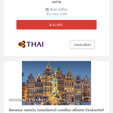
เนปาล
เดินทางเดือน
ธันวาคม 2569
฿ 42,900.-
รายละเอียด
EDC249786
8 วัน 5 คืน
Benelux เยอรมัน เนเธอร์แลนด์ เบลเยี่ยม ฝรั่งเศส Keukenhof