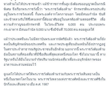
หวงห้ามไม่ไห้ประชาชนเข้า แม้ข้าราชการชั้นสูง ยังต้องขออนุญาตเป็นกรณี
พิเศษ จึงเรียกพระราชวังนี้ว่า "พระราชวังต้องห้าม" จักรพรรดิจะทรงประทับ
อยู่ในพระราชวังแห่งนี้ กั้นพระองค์จากโลกภายนอก โดยมีสนมกำนัล ขันที
และข้าหลวงรับใช้ซึ่งคนเหล่านี้ต้องอาศัยอยู่ในนครต้องห้ามตลอดชีวิต เพื่อ
ความสำราญของจักรพรรดิ ในวังจะมีวิเสท 6,000 คน ประกอบพระ
กระยาหาร มีสนมกำนัล 9,000 นาง ซึ่งมีขันที 70,000 คน คอยดูแลให้
แม้ว่าประเทศจีนจะไม่มีสถาบันพระมหากษัตริย์แล้ว พระราชวังต้องห้ามก็ยัง
คงเป็นสัญลักษณ์ของประเทศจีน และภาพประตูเทียนอันเหมินก็ยังปรากฏอยู่
ในตราประจำสาธารณรัฐประชาชนจีนอีกด้วย นอกจากนี้ พระราชวังต้องห้าม
ยังเป็นสถานที่ท่องเที่ยวที่มีชื่อเสียงที่สุดแห่งหนึ่งของโลก ซึ่งไม่นานมานี้ ทาง
รัฐบาลจีนได้มีนโยบายจำกัดปริมาณนักท่องเที่ยวเพื่อจะอนุรักษ์สภาพของ
อาคารและสวนหย่อมไว้
ยูเนสโกได้ประกาศให้พระราชวังต้องห้ามร่วมกับพระราชวังเสิ่นหยางเป็น
หนึ่งในมรดกโลกในนาม พระราชวังหลวงแห่งราชวงศ์หมิงและราชวงศ์ชิงใน
ปักกิ่งและเสิ่นหยาง เมื่อ ค.ศ. 1987