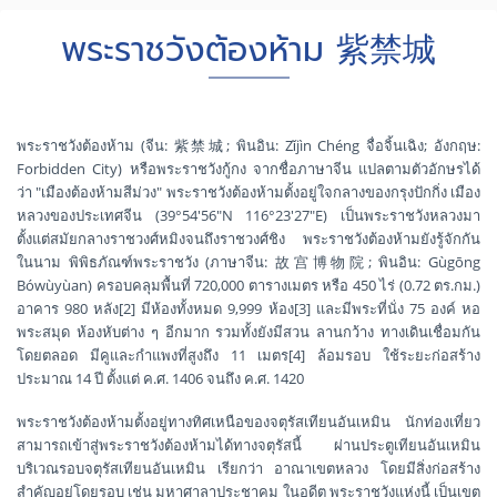
พระราชวังต้องห้าม 紫禁城
พระราชวังต้องห้าม (จีน: 紫禁城; พินอิน: Zǐjìn Chéng จื่อจิ้นเฉิง; อังกฤษ:
Forbidden City) หรือพระราชวังกู้กง จากชื่อภาษาจีน แปลตามตัวอักษรได้
ว่า "เมืองต้องห้ามสีม่วง" พระราชวังต้องห้ามตั้งอยู่ใจกลางของกรุงปักกิ่ง เมือง
หลวงของประเทศจีน (39°54′56″N 116°23′27″E) เป็นพระราชวังหลวงมา
ตั้งแต่สมัยกลางราชวงศ์หมิงจนถึงราชวงศ์ชิง พระราชวังต้องห้ามยังรู้จักกัน
ในนาม พิพิธภัณฑ์พระราชวัง (ภาษาจีน: 故宫博物院; พินอิน: Gùgōng
Bówùyùan) ครอบคลุมพื้นที่ 720,000 ตารางเมตร หรือ 450 ไร่ (0.72 ตร.กม.)
อาคาร 980 หลัง[2] มีห้องทั้งหมด 9,999 ห้อง[3] และมีพระที่นั่ง 75 องค์ หอ
พระสมุด ห้องหับต่าง ๆ อีกมาก รวมทั้งยังมีสวน ลานกว้าง ทางเดินเชื่อมกัน
โดยตลอด มีคูและกำแพงที่สูงถึง 11 เมตร[4] ล้อมรอบ ใช้ระยะก่อสร้าง
ประมาณ 14 ปี ตั้งแต่ ค.ศ. 1406 จนถึง ค.ศ. 1420
พระราชวังต้องห้ามตั้งอยู่ทางทิศเหนือของจตุรัสเทียนอันเหมิน นักท่องเที่ยว
สามารถเข้าสู่พระราชวังต้องห้ามได้ทางจตุรัสนี้ ผ่านประตูเทียนอันเหมิน
บริเวณรอบจตุรัสเทียนอันเหมิน เรียกว่า อาณาเขตหลวง โดยมีสิ่งก่อสร้าง
สำคัญอยู่โดยรอบ เช่น มหาศาลาประชาคม ในอดีต พระราชวังแห่งนี้ เป็นเขต