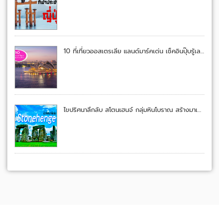
10 ที่เที่ยวออสเตรเลีย แลนด์มาร์คเด่น เช็คอินปุ๊บรู้เลยอยู่เมืองจิงโจ้
ไขปริศนาลึกลับ สโตนเฮนจ์ กลุ่มหินโบราณ สร้างมาเพื่ออะไร?