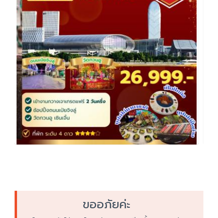
ขออภัยค่ะ