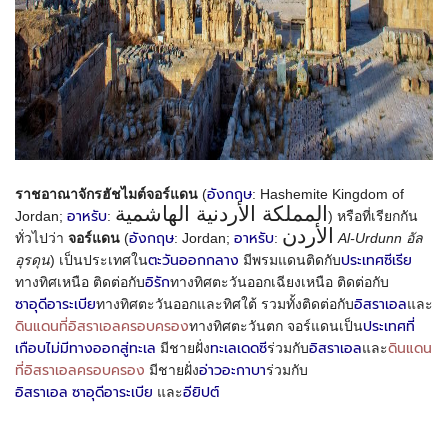
อังกฤษ
ราชอาณาจักรฮัชไมต์จอร์แดน
(
:
Hashemite Kingdom of
المملكة الأردنية الهاشمية
อาหรับ
Jordan
;
:
‎) หรือที่เรียกกัน
الأردن
อังกฤษ
อาหรับ
ทั่วไปว่า
จอร์แดน
(
:
Jordan
;
:
‎
Al-Urdunn
อัล
ตะวันออกกลาง
ประเทศซีเรีย
อุรดุน
) เป็นประเทศใน
มีพรมแดนติดกับ
อิรัก
ทางทิศเหนือ ติดต่อกับ
ทางทิศตะวันออกเฉียงเหนือ ติดต่อกับ
ซาอุดีอาระเบีย
อิสราเอล
ทางทิศตะวันออกและทิศใต้ รวมทั้งติดต่อกับ
และ
ดินแดนที่อิสราเอลครอบครอง
ประเทศที่
ทางทิศตะวันตก จอร์แดนเป็น
เกือบไม่มีทางออกสู่ทะเล
ทะเลเดดซี
อิสราเอล
ดินแดน
มีชายฝั่ง
ร่วมกับ
และ
ที่อิสราเอลครอบครอง
อ่าวอะกาบา
มีชายฝั่ง
ร่วมกับ
อิสราเอล
ซาอุดีอาระเบีย
อียิปต์
และ