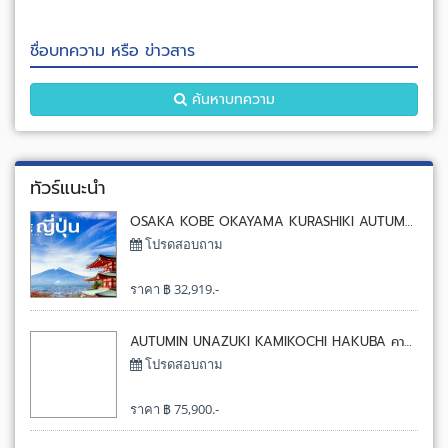
ชื่อบทความ หรือ ข่าวสาร
ค้นหาบทความ
ทัวร์แนะนำ
OSAKA KOBE OKAYAMA KURASHIKI AUTUMN 5D3N ทัวร์ เรียล เรียล…โอซาก้า โอคายาม่า จัดว่าเด็ด 5 วัน 3 คืน โดยแอร์เอเชียเอ๊กซ์[D7]
โปรดสอบถาม
ราคา ฿ 32,919.-
AUTUMIN UNAZUKI KAMIKOCHI HAKUBA คามิโคจิ นั่งกระเช้าชมวิวฮาคุบะ รถไฟชมวิวหุบเขาคุโรเบะ 7 วัน 5 คืน โดยการบินไทย[TG]
โปรดสอบถาม
ราคา ฿ 75,900.-