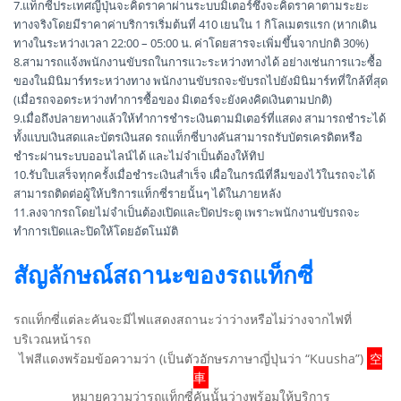
7.แท็กซี่ประเทศญี่ปุ่นจะคิดราคาผ่านระบบมิเตอร์ซึ่งจะคิดราคาตามระยะ
ทางจริงโดยมีราคาค่าบริการเริ่มต้นที่ 410 เยนใน 1 กิโลเมตรแรก (หากเดิน
ทางในระหว่างเวลา 22:00 – 05:00 น. ค่าโดยสารจะเพิ่มขึ้นจากปกติ 30%)
8.สามารถแจ้งพนักงานขับรถในการแวะระหว่างทางได้ อย่างเช่นการแวะซื้อ
ของในมินิมาร์ทระหว่างทาง พนักงานขับรถจะขับรถไปยังมินิมาร์ทที่ใกล้ที่สุด
(เมื่อรถจอดระหว่างทำการซื้อของ มิเตอร์จะยังคงคิดเงินตามปกติ)
9.เมื่อถึงปลายทางแล้วให้ทำการชำระเงินตามมิเตอร์ที่แสดง สามารถชำระได้
ทั้งแบบเงินสดและบัตรเงินสด รถแท็กซี่บางคันสามารถรับบัตรเครดิตหรือ
ชำระผ่านระบบออนไลน์ได้ และไม่จำเป็นต้องให้ทิป
10.รับใบเสร็จทุกครั้งเมื่อชำระเงินสำเร็จ เผื่อในกรณีที่ลืมของไว้ในรถจะได้
สามารถติดต่อผู้ให้บริการแท็กซี่รายนั้นๆ ได้ในภายหลัง
11.ลงจากรถโดยไม่จำเป็นต้องเปิดและปิดประตู เพราะพนักงานขับรถจะ
ทำการเปิดและปิดให้โดยอัตโนมัติ
สัญลักษณ์สถานะของรถแท็กซี่
รถแท็กซี่แต่ละคันจะมีไฟแสดงสถานะว่าว่างหรือไม่ว่างจากไฟที่
บริเวณหน้ารถ
ไฟสีแดงพร้อมข้อความว่า (เป็นตัวอักษรภาษาญี่ปุ่นว่า “Kuusha”)
空
車
หมายความว่ารถแท็กซี่คันนั้นว่างพร้อมให้บริการ