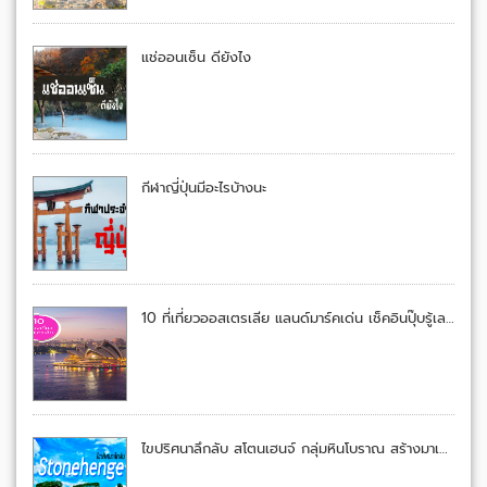
แช่ออนเซ็น ดียังไง
กีฬาญี่ปุ่นมีอะไรบ้างนะ
10 ที่เที่ยวออสเตรเลีย แลนด์มาร์คเด่น เช็คอินปุ๊บรู้เลยอยู่เมืองจิงโจ้
ไขปริศนาลึกลับ สโตนเฮนจ์ กลุ่มหินโบราณ สร้างมาเพื่ออะไร?