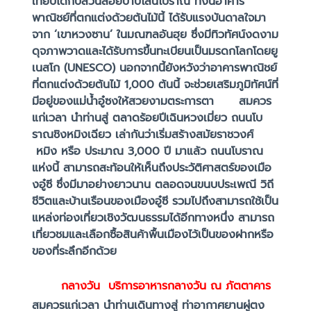
เทียบได้กับสวนลอยบาบิโลนโบราณ ทั้งนี้อาคาร
พาณิชย์ที่ตกแต่งด้วยต้นไม้นี้ ได้รับแรงบันดาลใจมา
จาก ‘เขาหวงซาน’ ในมณฑลอันฮุย ซึ่งมีทิวทัศน์งดงาม
ดุจภาพวาดและได้รับการขึ้นทะเบียนเป็นมรดกโลกโดยยู
เนสโก (UNESCO) นอกจากนี้ยังหวังว่าอาคารพาณิชย์
ที่ตกแต่งด้วยต้นไม้ 1,000 ต้นนี้ จะช่วยเสริมภูมิทัศน์ที่
มีอยู่ของแม่น้ำอู๋ซงให้สวยงามตระการตา สมควร
แก่เวลา นำท่านสู่ ตลาดร้อยปีเฉินหวงเมี่ยว ถนนโบ
ราณชิงหมิงเฉียว เล่ากันว่าเริ่มสร้างสมัยราชวงศ์
หมิง หรือ ประมาณ 3,000 ปี มาแล้ว ถนนโบราณ
แห่งนี้ สามารถสะท้อนให้เห็นถึงประวัติศาสตร์ของเมือ
งอู๋ซี ซึ่งมีมาอย่างยาวนาน ตลอดจนขนบประเพณี วิถี
ชีวิตและบ้านเรือนของเมืองอู๋ซี รวมไปถึงสามารถใช้เป็น
แหล่งท่องเที่ยวเชิงวัฒนธรรมได้อีกทางหนึ่ง สามารถ
เที่ยวชมและเลือกซื้อสินค้าพื้นเมืองไว้เป็นของฝากหรือ
ของที่ระลึกอีกด้วย
กลางวัน
บริการอาหารกลางวัน ณ ภัตตาคาร
สมควรแก่เวลา นำท่านเดินทางสู่ ท่าอากาศยานผู่ตง