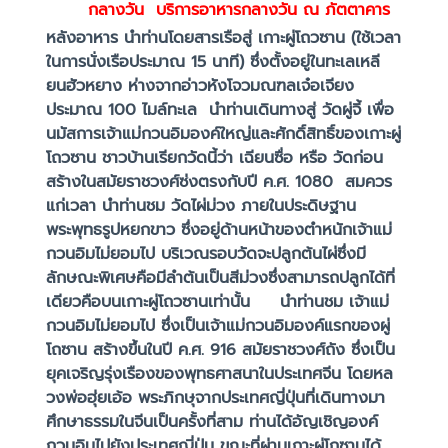
กลางวัน
บริการอาหารกลางวัน ณ ภัตตาคาร
หลังอาหาร นำท่านโดยสารเรือสู่ เกาะผู่โถวซาน (ใช้เวลา
ในการนั่งเรือประมาณ 15 นาที) ซึ่งตั้งอยู่ในทะเลเหลี
ยนฮัวหยาง ห่างจากอ่าวหังโจวมณฑลเจ๋อเจียง
ประมาณ 100 ไมล์ทะเล นำท่านเดินทางสู่ วัดผู่จี้ เพื่อ
นมัสการเจ้าแม่กวนอิมองค์ใหญ่และศักดิ์สิทธิ์ของเกาะผู่
โถวซาน ชาวบ้านเรียกวัดนี้ว่า เฉียนซื่อ หรือ วัดก่อน
สร้างในสมัยราชวงศ์ซ่งตรงกับปี ค.ศ. 1080 สมควร
แก่เวลา นำท่านชม วัดไผ่ม่วง ภายในประดิษฐาน
พระพุทธรูปหยกขาว ซึ่งอยู่ด้านหน้าของตำหนักเจ้าแม่
กวนอิมไม่ยอมไป บริเวณรอบวัดจะปลูกต้นไผ่ซึ่งมี
ลักษณะพิเศษคือมีลำต้นเป็นสีม่วงซึ่งสามารถปลูกได้ที่
เดียวคือบนเกาะผู่โถวซานเท่านั้น นำท่านชม เจ้าแม่
กวนอิมไม่ยอมไป ซึ่งเป็นเจ้าแม่กวนอิมองค์แรกของผู่
โถซาน สร้างขึ้นในปี ค.ศ. 916 สมัยราชวงศ์ถัง ซึ่งเป็น
ยุคเจริญรุ่งเรืองของพุทธศาสนาในประเทศจีน โดยหล
วงพ่อฮุ่ยเอ้อ พระภิกษุจากประเทศญี่ปุ่นที่เดินทางมา
ศึกษาธรรมในจีนเป็นครั้งที่สาม ท่านได้อัญเชิญองค์
กวนอิมไปยังประเทศญี่ปุ่น ขณะที่ผ่านเกาะผู่โถซานได้