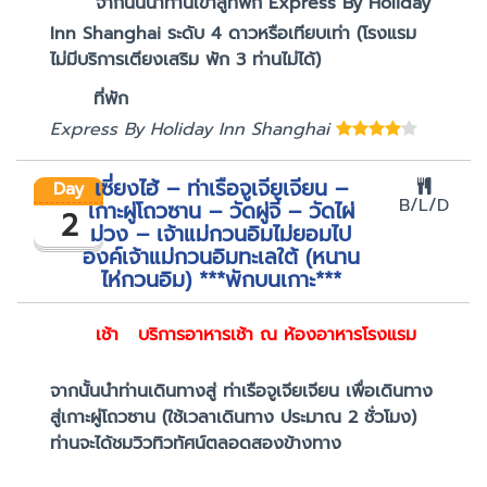
จากนั้นนำท่านเข้าสู่ที่พัก Express By Holiday
Inn Shanghai ระดับ 4 ดาวหรือเทียบเท่า (โรงแรม
ไม่มีบริการเตียงเสริม พัก 3 ท่านไม่ได้)
ที่พัก
Express By Holiday Inn Shanghai
เซี่ยงไฮ้ – ท่าเรือจูเจียเจียน –
Day
B/L/D
เกาะผู่โถวซาน – วัดผู่จี้ – วัดไผ่
2
ม่วง – เจ้าแม่กวนอิมไม่ยอมไป
องค์เจ้าแม่กวนอิมทะเลใต้ (หนาน
ไห่กวนอิม) ***พักบนเกาะ***
เช้า
บริการอาหารเช้า ณ ห้องอาหารโรงแรม
จากนั้นนำท่านเดินทางสู่ ท่าเรือจูเจียเจียน เพื่อเดินทาง
สู่เกาะผู่โถวซาน (ใช้เวลาเดินทาง ประมาณ 2 ชั่วโมง)
ท่านจะได้ชมวิวทิวทัศน์ตลอดสองข้างทาง