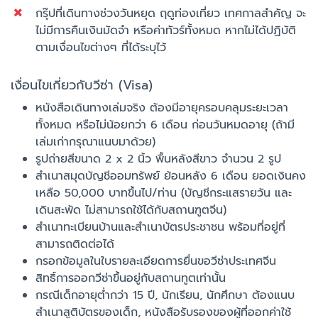
กรุ๊ปที่เดินทางช่วงวันหยุด ฤดูท่องเที่ยว เทศกาลสำคัญ จะ
ไม่มีการคืนเงินมัดจำ หรือค่าทัวร์ทั้งหมด หากไม่ได้ปฏิบัติ
ตามเงื่อนไขต่างๆ ที่ได้ระบุไว้
เงื่อนไขเกี่ยวกับวีซ่า (Visa)
หนังสือเดินทางเล่มจริง ต้องมีอายุครอบคลุมระยะเวลา
ทั้งหมด หรือไม่น้อยกว่า 6 เดือน ก่อนวันหมดอายุ (ถ้ามี
เล่มเก่ากรุณาแนบมาด้วย)
รูปถ่ายสีขนาด 2 x 2 นิ้ว พื้นหลังสีขาว จำนวน 2 รูป
สำเนาสมุดบัญชีออมทรัพย์ ย้อนหลัง 6 เดือน ยอดเงินคง
เหลือ 50,000 บาทขึ้นไป/ท่าน (บัญชีกระแสรายวัน และ
เดินสะพัด ไม่สามารถใช้ได้กับสถานฑูตจีน)
สำเนาทะเบียนบ้านและสำเนาบัตรประชาชน พร้อมที่อยู่ที่
สามารถติดต่อได้
กรอกข้อมูลในใบรายละเอียดการยื่นขอวีซ่าประเทศจีน
สิทธิ์การออกวีซ่าขึ้นอยู่กับสถานทูตเท่านั้น
กรณีเด็กอายุต่ำกว่า 15 ปี, นักเรียน, นักศึกษา ต้องแนบ
สำเนาสูติบัตรของเด็ก, หนังสือรับรองของผู้ที่ออกค่าใช้