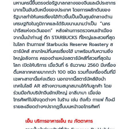
มหานครนี้ขึ้นตรงต่อรัฐบาลกลางของจีนและมีประชากร
มากเป็นอันดับหนึ่งของประเทศ โดยการผลักดันของ
รัฐบาลทำให้นครเซี่ยงไฮ้ก้าวขึ้นเป็นเป็นศูนย์กลางด้าน
เศรษฐกิจในภูมิภาคและได้รับขนานนามว่าเป็น “นคร
ปารีสแห่งตะวันออก” หลังผ่านการตรวจคนเข้าเมือง
จากนั้นนำท่านสู่ ตึก STARBUCKS ที่ใหญ่และสวยที่สุด
ในโลก ร้านกาแฟ Starbucks Reserve Roastery ส
ตาร์บัคส์ สาขาใหม่ที่นครเซี่ยงไฮ้ มาพร้อมกับความยิ่ง
ใหญ่อลังการ ครองตำแหน่งสตาร์บัคส์ที่สวยที่สุดใน
โลก เปิดให้บริการ เมื่อวันที่ 6 ธันวาคม 2560 มีเครื่อง
ดื่มหลากหลายมากกว่า 100 ชนิด รวมทั้งเครื่องดื่มที่มี
เฉพาะสาขานี้แห่งเดียว นอกจากนี้สตาร์บัคส์ยังนำ
เทคโนโลยี AR สร้างความสนุกสนานให้กับลูกค้า โดย
ร่วมมือกับบริษัทจีนยักษ์ใหญ่ อาลีบาบา เมื่อจ่อ
โทรศัพท์ไปยังจุดต่างๆ ในร้าน เช่น ถังคั่ว กาแฟ ก็จะมี
รายละเอียดต่างๆปรากฏขึ้นบนหน้าจอโทรศัพท์
เย็น
บริการอาหารเย็น ณ ภัตตาคาร