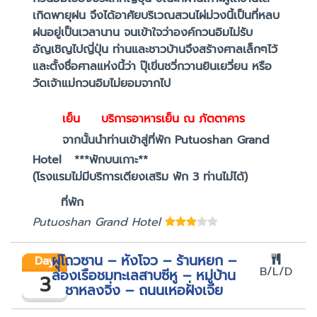
เกิดพายุฝน จึงได้อาศัยบริเวณสวนไผ่ม่วงนี้เป็นที่หลบ
ฝนอยู่เป็นเวลานาน จนเข้าใจว่าองค์กวนอิมไม่รับ
อัญเชิญไปญี่ปุ่น ท่านและชาวบ้านจึงสร้างศาลเล็กๆไว้
และตั้งชื่อศาลแห่งนี้ว่า ปุ๊เขิ่นชวี่กวานยินเยวี่ยน หรือ
วัดเจ้าแม่กวนอิมไม่ยอมจากไป
เย็น บริการอาหารเย็น ณ ภัตตาคาร
จากนั้นนำท่านเข้าสู่ที่พัก Putuoshan Grand
Hotel ***พักบนเกาะ**
(โรงแรมไม่มีบริการเตียงเสริม พัก 3 ท่านไม่ได้)
ที่พัก
Putuoshan Grand Hotel
ผู่โถวซาน – หังโจว – ร้านหยก –
Day
B/L/D
ล่องเรือชมทะเลสาบซีหู – หมู่บ้าน
3
ชาหลงจิ่ง – ถนนเหอฝั่งเจีย