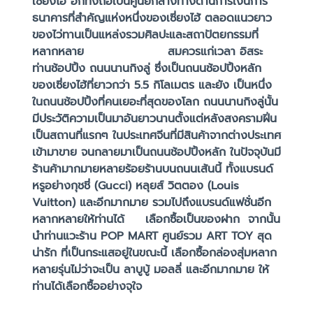
เซี่ยงไฮ้ อีกทั้งถือเป็นศูนย์กลางทางด้านการเงินการ
ธนาคารที่สำคัญแห่งหนึ่งของเซี่ยงไฮ้ ตลอดแนวยาว
ของไว่ทานเป็นแหล่งรวมศิลปะและสถาปัตยกรรมที่
หลากหลาย สมควรแก่เวลา อิสระ
ท่านช้อปปิ้ง ถนนนานกิงลู่ ซึ่งเป็นถนนช้อปปิ้งหลัก
ของเซี่ยงไฮ้ที่ยาวกว่า 5.5 กิโลเมตร และยัง เป็นหนึ่ง
ในถนนช้อปปิ้งที่คนเยอะที่สุดของโลก ถนนนานกิงลู่นั้น
มีประวัติความเป็นมาอันยาวนานตั้งแต่หลังสงครามฝิ่น
เป็นสถานที่แรกๆ ในประเทศจีนที่มีสินค้าจากต่างประเทศ
เข้ามาขาย จนกลายมาเป็นถนนช้อปปิ้งหลัก ในปัจจุบันมี
ร้านค้ามากมายหลายร้อยร้านบนถนนเส้นนี้ ทั้งแบรนด์
หรูอย่างกุชชี่ (Gucci) หลุยส์ วิตตอง (Louis
Vuitton) และอีกมากมาย รวมไปถึงแบรนด์แฟชั่นอีก
หลากหลายให้ท่านได้ เลือกซื้อเป็นของฝาก จากนั้น
นำท่านแวะร้าน POP MART ศูนย์รวม ART TOY สุด
น่ารัก ที่เป็นกระแสอยู่ในขณะนี้ เลือกซื้อกล่องสุ่มหลาก
หลายรุ่นไม่ว่าจะเป็น ลาบูบู้ มอลลี่ และอีกมากมาย ให้
ท่านได้เลือกซื้ออย่างจุใจ