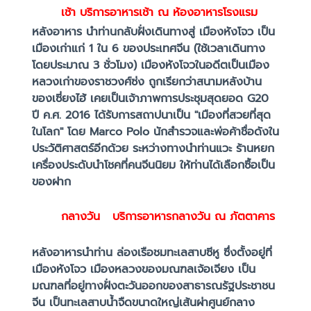
เช้า
บริการอาหารเช้า ณ ห้องอาหารโรงแรม
หลังอาหาร นำท่านกลับฝั่งเดินทางสู่ เมืองหังโจว เป็น
เมืองเก่าแก่ 1 ใน 6 ของประเทศจีน (ใช้เวลาเดินทาง
โดยประมาณ 3 ชั่วโมง) เมืองหังโจวในอดีตเป็นเมือง
หลวงเก่าของราชวงศ์ซ่ง ถูกเรียกว่าสนามหลังบ้าน
ของเซี่ยงไฮ้ เคยเป็นเจ้าภาพการประชุมสุดยอด G20
ปี ค.ศ. 2016 ได้รับการสถาปนาเป็น "เมืองที่สวยที่สุด
ในโลก" โดย Marco Polo นักสำรวจและพ่อค้าชื่อดังใน
ประวัติศาสตร์อีกด้วย ระหว่างทางนำท่านแวะ ร้านหยก
เครื่องประดับนำโชคที่คนจีนนิยม ให้ท่านได้เลือกซื้อเป็น
ของฝาก
กลางวัน บริการอาหารกลางวัน ณ ภัตตาคาร
หลังอาหารนำท่าน ล่องเรือชมทะเลสาบซีหู ซึ่งตั้งอยู่ที่
เมืองหังโจว เมืองหลวงของมณฑลเจ้อเจียง เป็น
มณฑลที่อยู่ทางฝั่งตะวันออกของสาธารณรัฐประชาชน
จีน เป็นทะเลสาบน้ำจืดขนาดใหญ่เส้นผ่าศูนย์กลาง