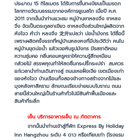
ประมาณ 15 กิโลเมตร ได้รับการขึ้นทะเบียนเป็นมรดก
โลกทางวัฒนธรรมจากองค์การยูเนสโก เมื่อปี ค.ศ.
2011 จากนั้นนำท่านแวะชม หมู่บ้านชาหลงจิ่ง ชาหลง
จิ่ง จัดเป็นตระกูลชาเขียว ชาหลงจิ่งส่วนใหญ่ผลิตจาก
หังโจว คำว่า หลงจิ่ง 龙井แปลว่า บ่อน้ำมังกร ได้ชื่อนี้
เพราะผลิตครั้งแรกที่หมู่บ้านหลงหงที่มีประวัติว่า คนใน
หมู่บ้านขุดบ่อน้ำ แล้วเจอหินรูปมังกร มีรสชาติหอม
หวานชุ่มคอ กลิ่นหอมหรูหราให้ความรู้สึกเหมือน
กล้วยไม้ สรรพคุณทำให้สดชื่นกระปรี้กระเปร่า สมควร
แก่เวลานำท่านเดินทางสู่ ถนนเหอฝั่งเจีย เขตเมืองเก่า
ของหังโจว บ้านเรือนทั้งสองข้างทางสร้างจากไม้และ
มุงหลังคาสีคราม ลักษณะเรียบง่ายแบบโบราณ ถนน
สายนี้ส่วนใหญ่เป็นร้านค้าทั่วไปมีสินค้าพื้นเมืองและ
สินค้าที่ระลึก
เย็น
บริการอาหารเย็น ณ ภัตตาคาร
จากนั้นนำท่านเข้าสู่ที่พัก Express By Holiday
Inn Hangzhou ระดับ 4 ดาว หรือเทียบเท่า (โรงแรม