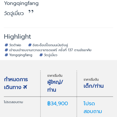
Yongqingfang
วัดจู่เมี่ยว
Highlight
วัดต้าฝอ
อิสระช็อปปิ้งถนนเป่ยจิงลู่
เข้าชมเข้าชมงานกวางเจาเทรดแฟร์ ครั้งที่ 137 ตามอัธยาศัย
Yongqingfang
วัดจู่เมี่ยว
ราคาเริ่มต้น
กำหนดการ
ราคาเริ่มต้น
ผู้ใหญ่/
เด็ก/ท่าน
เดินทาง
ท่าน
โปรดสอบถาม
฿34,900
โปรด
สอบถาม