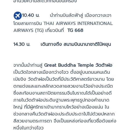
อำนวยความสะดวกก่อนขึ้นเครื่อง
1
0
.
4
0
น.
นำท่านบินลัดฟ้าสู่ เมืองกวางเจา
โดยสายการบิน THAI AIRWAYS INTERNATIONAL
AIRWAYS (TG) เที่ยวบินที่
TG 668
14.30
น.
เดินทางถึง สนามบินนานาชาติไป่หยุน
จากนั้นนำท่านสู่
Great Buddha Temple
วัดต้าฝอ
เป็นวัดใจกลางเมืองกว่างโจว ตั้งอยู่บนถนนคนเดิน
เป่ยจิง วัดต้าฝอเป็นวัดที่มีประวัติศาสตร์ยาวนาน โดย
ตกแต่งและแกะสลักลวดลายสวยงามไว้อย่างประณีต
ซึ่งสะท้อนงานสถาปัตยกรรมจีนโบราณได้เป็นอย่างดี
ภายในวัดต้าฝอประดิษฐานพระพุทธรูปทองคำขนาด
ใหญ่ ที่มีผู้ศรัทธาเข้ามากราบไหว้อย่างเนืองแน่น ใน
ช่วงกลางคืนวัดต้าฝอจะประดับประดาไปไปด้วยปหลาก
สีสวยงามตระการตา จึงเป็นแหล่งท่องเที่ยวชื่อดังแห่ง
หนึ่งในกว่างโจว