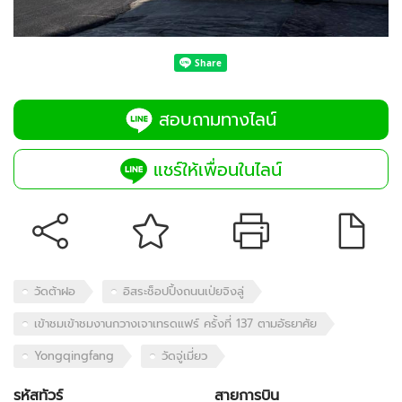
สอบถามทางไลน์
แชร์ให้เพื่อนในไลน์
วัดต้าฝอ
อิสระช็อปปิ้งถนนเป่ยจิงลู่
เข้าชมเข้าชมงานกวางเจาเทรดแฟร์ ครั้งที่ 137 ตามอัธยาศัย
Yongqingfang
วัดจู่เมี่ยว
รหัสทัวร์
สายการบิน