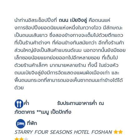
นำท่านอิสระช็อปปิ้งที่
ถนน เป่ยจิงลู่
คือถนนแห่
งการช้อปปิ้งยอดนิยมแห่งหนึ่งในกวางโจว มีลักษณะ
เป็นถนนเส้นยาว ซึ่งสองข้างทางจะเต็มไปด้วยตึกแถว
ที่เป็นร้านค้าต่างๆ ที่ค่อนข้างทันสมัยกว่า อีกทั้งร้านค้า
ส่วนใหญ่ยังเป็นสินค้าแบรนด์เนม นอกจากนั้นยังมีซอย
เล็กซอยน้อยแยกย่อยออกไปอีกหลายซอย ที่เต็มไป
ด้วยร้านค้าเล็กๆ มากมายหลายร้าน ทั้งนี้ ในช่วงหัว
ถนนเป่ยจิงลู่ยังมีการจัดแสดงแผนผังเมืองเก่า และ
พื้นถนนกระจกที่สามารถมองเห็นซากถนนเก่าข้างใต้ได้
ด้วย
ค่ำ รับประทานอาหารค่ำ ณ
ภัตตาคาร **เมนู เป็ดปักกิ่ง
ที่พัก
STARRY FOUR SEASONS HOTEL FOSHAN