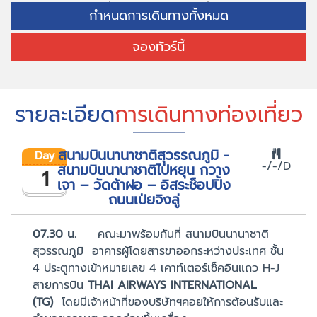
กำหนดการเดินทางทั้งหมด
จองทัวร์นี้
รายละเอียด
การเดินทางท่องเที่ยว
สนามบินนานาชาติสุวรรณภูมิ -
Day
-/-/D
สนามบินนานาชาติไป่หยุน กวาง
1
เจา – วัดต้าฝอ – อิสระช็อปปิ้ง
ถนนเป่ยจิงลู่
07
.
3
0
น.
คณะมาพร้อมกันที่ สนามบินนานาชาติ
สุวรรณภูมิ อาคารผู้โดยสารขาออกระหว่างประเทศ ชั้น
4 ประตูทางเข้าหมายเลข 4 เคาท์เตอร์เช็คอินแถว H-J
สายการบิน
THAI AIRWAYS INTERNATIONAL
(TG)
โดยมีเจ้าหน้าที่ของบริษัทฯคอยให้การต้อนรับและ