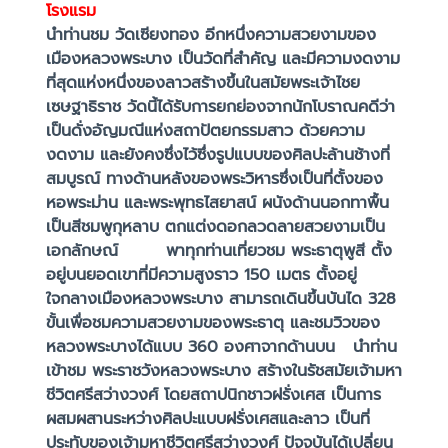
โรงแรม
นำท่านชม วัดเซียงทอง อีกหนึ่งความสวยงามของ
เมืองหลวงพระบาง เป็นวัดที่สำคัญ และมีความงดงาม
ที่สุดแห่งหนึ่งของลาวสร้างขึ้นในสมัยพระเจ้าไชย
เซษฐาธิราช วัดนี้ได้รับการยกย่องจากนักโบราณคดีว่า
เป็นดั่งอัญมณีแห่งสถาปัตยกรรมสาว ด้วยความ
งดงาม และยังคงซึ่งไว้ซึ่งรูปแบบของศิลปะล้านช้างที่
สมบูรณ์ ทางด้านหลังของพระวิหารซึ่งเป็นที่ตั้งของ
หอพระม่าน และพระพุทธไสยาสน์ ผนังด้านนอกทาพื้น
เป็นสีชมพูกุหลาบ ตกแต่งดอกลวดลายสวยงามเป็น
เอกลักษณ์ พาทุกท่านเที่ยวชม พระธาตุพูสี ตั้ง
อยู่บนยอดเขาที่มีความสูงราว 150 เมตร ตั้งอยู่
ใจกลางเมืองหลวงพระบาง สามารถเดินขึ้นบันได 328
ขั้นเพื่อชมความสวยงามของพระธาตุ และชมวิวของ
หลวงพระบางได้แบบ 360 องศาจากด้านบน นำท่าน
เข้าชม พระราชวังหลวงพระบาง สร้างในรัชสมัยเจ้ามหา
ชีวิตศรีสว่างวงศ์ โดยสถาปนิกชาวฝรั่งเศส เป็นการ
ผสมผสานระหว่างศิลปะแบบฝรั่งเศสและลาว เป็นที่
ประทับของเจ้ามหาชีวิตศรีสว่างวงศ์ ปัจจุบันได้เปลี่ยน