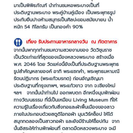
มาเป็นพิพิธภัณฑ์ นำท่านชมหอพระบางเป็นที่
ประดิษฐานพระบาง พระคู่บ้านคู่เมือง เป็นพระพุทธรูป
ประทับยืนปางห้ามสมุทรเป็นศิลปะขอมสมัยบายน น้ำ
หนัก 54 กิโลกรัม เป็นทองคำ 90%
เที่ยง
รับประทานอาหารกลางวัน ณ ภัตตาคาร
จากนั้นพาทุกท่านชมความสวยงามของ วัดวิชุนราช
เป็นวัดเก่าแก่ที่สุดของเมืองหลวงพระบาง สร้างเมื่อ
พ.ศ. 2046 โดย วัดแห่งนี้ยังเป็นที่ประดิษฐานพระพุทธ
รูปสำคัญหลายองค์ อาทิ พระแซกคำ, พระพุทธมหามณี
รัตนปฏิมากร (พระแก้วมรกต) ก่อนอัญเชิญมา
ประดิษฐานที่กรุงเทพฯ, พระแก้วขาว จาก จ.เชียงใหม่
ฯลฯ จากนั้นนำท่านไป ออกพบตก อีกหนึ่งมุมพักผ่อน
ทางวัฒนธรรม ที่นี่เป็นเหมือน Living Museum ที่ให้
ความรู้ในเรื่องเกี่ยวกับสิ่งทอและผ้าพื้นเมืองของลาว
ภายในประกอบด้วยสตูดิโอทอผ้า มุมเวิร์คช็อป ให้ได้
สนุกทดลองเป็นสาวทอผ้า และยังมีร้านให้ช็อปกัน จาก
นั้นอิสระให้ท่านพักผ่อนที่ ตลาดมืดหลวงพระบาง จะมี