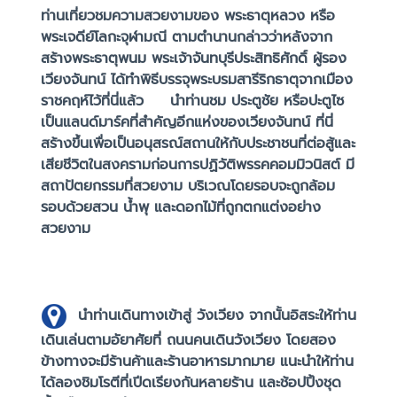
ท่านเที่ยวชมความสวยงามของ พระธาตุหลวง หรือ
พระเจดีย์โลกะจุฬามณี ตามตำนานกล่าวว่าหลังจาก
สร้างพระธาตุพนม พระเจ้าจันทบุรีประสิทธิศักดิ์ ผู้รอง
เวียงจันทน์ ได้ทําพิธีบรรจุพระบรมสารีริกธาตุจากเมือง
ราชคฤห์ไว้ที่นี่แล้ว
นำท่านชม ประตูชัย หรือปะตูไซ
เป็นแลนด์มาร์คที่สำคัญอีกแห่งของเวียงจันทน์ ที่นี่
สร้างขึ้นเพื่อเป็นอนุสรณ์สถานให้กับประชาชนที่ต่อสู้และ
เสียชีวิตในสงครามก่อนการปฏิวัติพรรคคอมมิวนิสต์ มี
สถาปัตยกรรมที่สวยงาม บริเวณโดยรอบจะถูกล้อม
รอบด้วยสวน น้ำพุ และดอกไม้ที่ถูกตกแต่งอย่าง
สวยงาม
นำท่านเดินทางเข้าสู่ วังเวียง จากนั้นอิสระให้ท่าน
เดินเล่นตามอัยาศัยที่ ถนนคนเดินวังเวียง โดยสอง
ข้างทางจะมีร้านค้าและร้านอาหารมากมาย แนะนำให้ท่าน
ได้ลองชิมโรตีที่เปีดเรียงกันหลายร้าน และช้อปปิ้งชุด