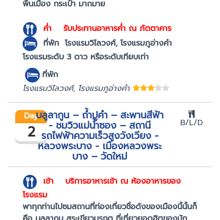
พื้นเมือง กระเป๋า มากมาย
ค่ำ
รับประทานอาหารค่ำ ณ ภัตตาคาร
ที่พัก
โรงแรมวิไลวงศ์, โรงแรมภูอ่างคำ
โรงแรมระดับ 3 ดาว หรือระดับเทียบเท่า
ที่พัก
โรงแรมวิไลวงศ์, โรงแรมภูอ่างคำ
บลูลากูน – ถ้ำปูคำ – สะพานสีฟ้า
Day
B/L/D
- ชมวิวแม่น้ำซอง – สถานี
2
รถไฟฟ้าความเร็วสูงวังเวียง -
หลวงพระบาง - เมืองหลวงพระ
บาง – วัดใหม่
เช้า บริการอาหารเช้า ณ ห้องอาหารของ
โรงแรม
พาทุกท่านไปซมสถานที่ท่องเที่ยวชื่อดังของเมืองนี้นั้นก็
คือ บลูลากูน สระเขียวมรกต ที่เที่ยวยอดฮิตของนัก