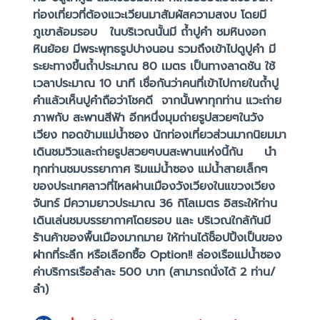
ท่องเที่ยวที่ต้องแวะเวียนมาสัมผัสความสงบ โดยมี
ภูเขาล้อมรอบ ในบริเวณนั้นมี ถ้ำปูคำ ชมหินงอก
หินย้อย มีพระพุทธรูปปางนอน รวมถึงเข้าไปดูปูคำ มี
ระยะทางขึ้นถ้ำประมาณ 80 เมตร เป็นทางลาดชัน ใช้
เวลาประมาณ 10 นาที เชื่อกันว่าคนที่เข้าไปกายในถ้ำปู
คำแล้วเห็นปูคำถือว่าโชคดี จากนั้นพาทุกท่าน แวะถ่าย
ภาพกับ สะพานสีฟ้า อีกหนึ่งมุมถ่ายรูปสวยๆในวัง
เวียง ทอดข้ามแม่น้ำซอง นักท่องเที่ยวส่วนมากนิยมมา
เดินชมวิวและถ่ายรูปสวยๆบนสะพานแห่งนี้กัน นำ
ทุกท่านชมบรรยากาศ ริมแม่น้ำซอง แม่น้ำสายเล็กๆ
ของประเทศลาวที่ไหลผ่านเมืองวังเวียงในแขวงเวียง
จันทร์ มีความยาวประมาณ 36 กิโลเมตร อิสระให้ท่าน
เดินเล่นชมบรรยากาศโดยรอบ และ บริเวณใกล้กันมี
ร้านค้าของพื้นเมืองมากมาย ให้ท่านได้ช็อปปิ้งเป็นของ
ฝากที่ระลึก หรือเลือกซื้อ Option!! ล่องเรือแม่น้ำซอง
ค่าบริการเรือลำละ 500 บาท (สามารถนั่งได้ 2 ท่าน/
ลำ)