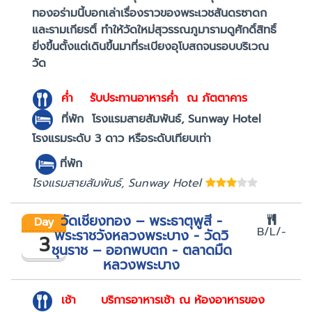
ทองอร่ามนี้บอกเล่าเรื่องราวของพระเวชสันดรซาดก
และรามเกียรติ์ ทำให้วัดใหม่สุวรรณภูมารามดูศักดิ์สิทธิ์
ยิ่งขึ้นตั้งแต่เดินขึ้นมาที่ระเบียงอุโบสถจนรอบบริเวณ
วัด
ค่ำ
รับประทานอาหารค่ำ ณ ภัตตาคาร
ที่พัก
โรงแรมสายสัมพันธ์, Sunway Hotel
โรงแรมระดับ 3 ดาว หรือระดับเทียบเท่า
ที่พัก
โรงแรมสายสัมพันธ์, Sunway Hotel
วัดเชียงทอง – พระธาตุพูสี -
Day
B/L/-
พระราชวังหลวงพระบาง - วัดวิ
3
ชุนราช – ออกพบตก - ตลาดมืด
หลวงพระบาง
เช้า
บริการอาหารเช้า ณ ห้องอาหารของ