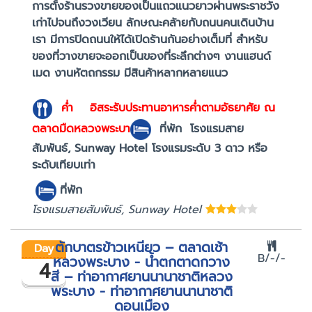
การตั้งร้านรวงขายของเป็นแถวแนวยาวผ่านพระราชวัง
เก่าไปจนถึงวงเวียน ลักษณะคล้ายกับถนนคนเดินบ้าน
เรา มีการปิดถนนให้ได้เปิดร้านกันอย่างเต็มที่ สำหรับ
ของที่วางขายจะออกเป็นของที่ระลึกต่างๆ งานแฮนด์
เมด งานหัตถกรรม มีสินค้าหลากหลายแนว
ค่ำ
อิสระรับประทานอาหารค่ำตามอัธยาศัย ณ
ตลาดมืดหลวงพระบา
ที่พัก
โรงแรมสาย
สัมพันธ์, Sunway Hotel โรงแรมระดับ 3 ดาว หรือ
ระดับเทียบเท่า
ที่พัก
โรงแรมสายสัมพันธ์, Sunway Hotel
ตักบาตรข้าวเหนียว – ตลาดเช้า
Day
B/-/-
หลวงพระบาง - น้ำตกตาดกวาง
4
สี – ท่าอากาศยานนานาชาติหลวง
พระบาง - ท่าอากาศยานนานาชาติ
ดอนเมือง