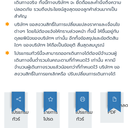
เดินทางจริง ทั้งนี้ทางบริษัทฯ จะ ยึดถือและคำนึงถึงความ
ปลอดภัย รวมถึงประโยชน์สูงสุดของลูกค้าส่วนมากเป็น
สำคัญ
บริษัทฯ ขอสงวนสิทธิ์ในการเปลี่ยนแปลงราคาและเงื่อนไข
ต่างๆ โดยไม่ต้องแจ้งให้ทราบล่วงหน้า ทั้งนี้ ให้ขึ้นอยู่กับ
ดุลยพินิจของบริษัทฯ เท่านั้น อีกทั้งข้อสรุปและข้อตัดสิน
ใดๆ ของบริษัทฯ ให้ถือเป็นข้อยุติ สิ้นสุดสมบูรณ์
โปรแกรมทัวร์นี้จะสามารถออกเดินทางได้ต้องมีจำนวนผู้
เดินทางขั้นต่ำรวมในคณะตามที่กำหนดไว้ เท่านั้น หากมี
จำนวนผู้เดินทางรวมแล้วน้อยกว่าที่กำหนดไว้ บริษัทฯ ขอ
สงวนสิทธิ์ในการยกเลิกหรือ ปรับเปลี่ยนการเดินทางได้
แชร์
เพิ่ม
พิมพ์
ดาวน์โหล
โปรแกรม
รายการ
โปรแกรม
PDF
ทัวร์
โปรด
ทัวร์