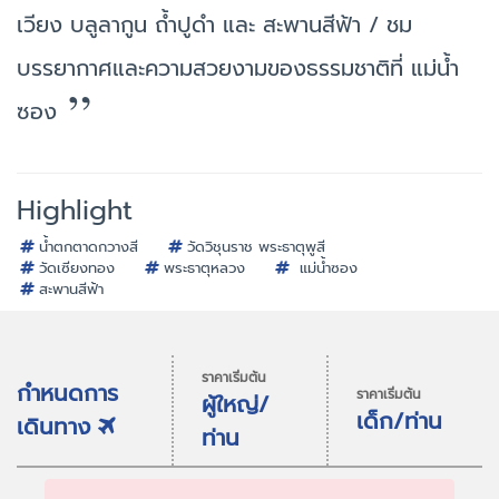
เวียง บลูลากูน ถ้ำปูดำ และ สะพานสีฟ้า / ชม
บรรยากาศและความสวยงามของธรรมชาติที่ แม่น้ำ
ซอง
Highlight
น้ำตกตาดกวางสี
วัดวิชุนราช พระธาตุพูสี
วัดเซียงทอง
พระธาตุหลวง
แม่น้ำซอง
สะพานสีฟ้า
ราคาเริ่มต้น
กำหนดการ
ราคาเริ่มต้น
ผู้ใหญ่/
เด็ก/ท่าน
เดินทาง
ท่าน