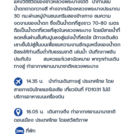
แห่งวิถีชีวิตของชาวหลวงพระบางได้ดี นำท่านชม
น้ำตกตาดกวางสี ห่างจากเมืองหลวงพระบางประมาณ
30 กม.ผ่านหมู่บ้านชนบทริมสองข้างทาง ชมความ
งดงามของน้ำตก ซึ่งเป็นน้ำตกที่สูงราว 70-80 เมตร
ถือเป็นน้ำตกที่สวยที่สุดในหลวงพระบาง โดยมีสายน้ำที่
ลดหลั่นผ่านชั้นหินปูนลงสู่แอ่งน้ำที่สดใส มีทางเดินลัด
เลาะขึ้นไปสู่ชั้นบนเพื่อชมความงามอีกมุมหนึ่งของน้ำตก
อิสระให้ท่านดื่มด่ำกับธรรมชาติ เล่นน้ำ บันทึกภาพอัน
ประทับใจ
สมควรแก่เวลานัดหมาย พาทุกท่านเดิน
ทางสู่ ท่าอากาศยานนานาชาติหลวงพระบาง
14.35 น.
นำท่านเดินทางสู่ ประเทศไทย โดย
สายการบินไทยแอร์เอเชีย เที่ยวบินที่ FD1031 ไม่มี
บริการอาหารบนเครื่องบิน
16.05 น.
เดินทางถึง ท่าอากาศยานนานาชาติ
ดอนเมือง ประเทศไทย โดยสวัสดิภาพ
ที่พัก