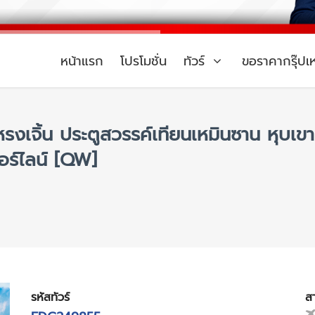
หน้าแรก
โปรโมชั่น
ทัวร์
ขอราคากรุ๊ปเ
หรงเจิ้น ประตูสวรรค์เทียนเหมินซาน หุบเขา
อร์ไลน์ [QW]
รหัสทัวร์
ส