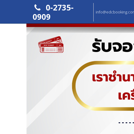
0-2735-
info@edcbooking.co
0909