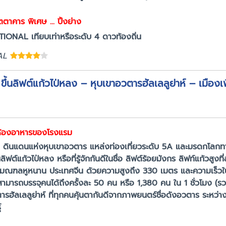
ตาคาร พิเศษ ... ปิ้งย่าง
ONAL เทียบเท่าหรือระดับ 4 ดาวท้องถิ่น
AL
 ขึ้นลิฟต์แก้วไป่หลง – หุบเขาอวตารฮัลเลลูย่าห์ – เมืองเ
 ห้องอาหารของโรงแรม
จี้ย ดินแดนแห่งหุบเขาอวตาร แหล่งท่องเที่ยวระดับ 5A และมรดกโลกท
ิฟต์แก้วไป่หลง หรือที่รู้จักกันดีในชื่อ ลิฟต์ร้อยมังกร ลิฟท์แก้วสูง
 มณฑลหูหนาน ประเทศจีน ด้วยความสูงถึง 330 เมตร และความเร็วในก
 และสามารถบรรจุคนได้ถึงครั้งละ 50 คน หรือ 1,380 คน ใน 1 ชั่วโมง (
รฮัลเลลูย่าห์ ที่ทุกคนคุ้นตากันดีจากภาพยนตร์ชื่อดังอวตาร ระหว่
ุ์