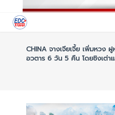
CHINA จางเจียเจี้ย เพิ่มหวง ฝู
อวตาร 6 วัน 5 คืน โดยชิงเต่าแ