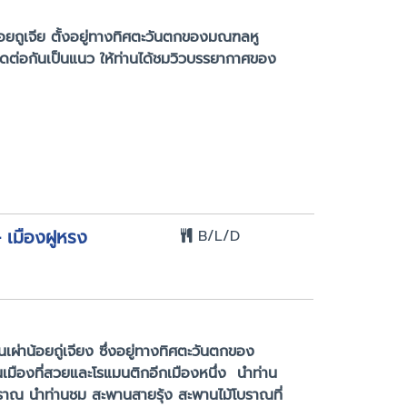
น้อยถูเจีย ตั้งอยู่ทางทิศตะวันตกของมณฑลหู
ติดต่อกันเป็นแนว ให้ท่านได้ชมวิวบรรยากาศของ
 เมืองฝูหรง
B/L/D
ผ่าน้อยถู่เจียง ซึ่งอยู่ทางทิศตะวันตกของ
็นเมืองที่สวยและโรแมนติกอีกเมืองหนึ่ง นำท่าน
บราณ นำท่านชม สะพานสายรุ้ง สะพานไม้โบราณที่