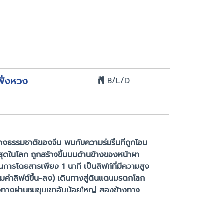
ฟิ่งหวง
B/L/D
างธรรมชาติของจีน พบกับความร่มรื่นที่ถูกโอบ
ที่สุดในโลก ถูกสร้างขึ้นบนด้านข้างของหน้าผา
ารโดยสารเพียง 1 นาที เป็นลิฟท์ที่มีความสูง
รวมค่าลิฟต์ขึ้น-ลง) เดินทางสู่ดินแดนมรดกโลก
างทางผ่านชมขุนเขาอันน้อยใหญ่ สองข้างทาง