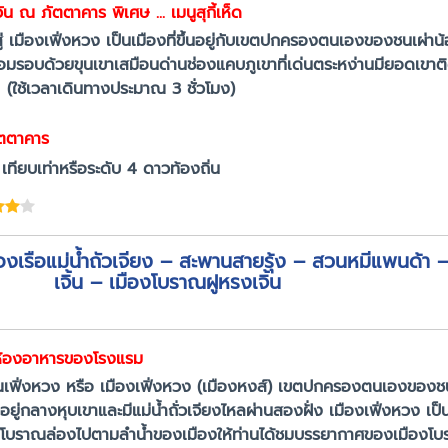
 ณ ภัตตาคาร พิเศษ ... เมนูสุกี้เห็ด
ู่ เมืองเฟิ่งหวง เป็นเมืองที่ขึ้นอยู่กับเขตปกครองตนเองของชนเผ่า
ง ล้อมรอบด้วยขุนเขาเสมือนด่านช่องแคบภูเขาที่เด่นตระหง่านมียอดเขา
(ใช้เวลาเดินทางประมาณ 3 ชั่วโมง)
ัตตาคาร
ียบเท่าหรือระดับ 4 ดาวท้องถิ่น
องเรือแม่น้ำถัวเจียง – สะพานสายรุ้ง – สวนหมีแพนด้า –
เจิ้น – เมืองโบราณฝูหรงเจิ้น
 ห้องอาหารของโรงแรม
าณเฟิ่งหวง หรือ เมืองเฟิ่งหวง (เมืองหงส์) เขตปกครองตนเองของชนเ
ยู่กลางหุบเขาและมีแม่น้ำถั่วเจียงไหลผ่านสองฝั่ง เมืองเฟิ่งหวง เป
รือไม้โบราณล่องไปตามลำน้ำของเมืองให้ท่านได้ชมบรรยากาศของเมืองโ