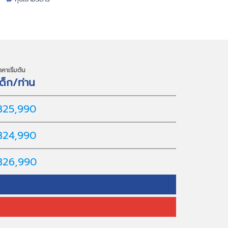
าคาเริ่มต้น
เด็ก/ท่าน
฿25,990
฿24,990
฿26,990