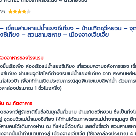
HOTEL เทียบเท่าหรือระดับ 4 ดาวท้องถิ่น
OTEL
 – เขื่อนสามผาแม่น้ำแยงซีเกียง – บ้านเกิดชวีหยวน – จุด
งซีเกียง – สวนสามสหาย – เมืองจางเจียเจี้ย
 ห้องอาหารของโรงแรม
ขึ้นเรือเพื่อ ล่องเรือแม่น้ำแยงซีเกียง เที่ยวชมความอลังการของ เ
แยงซีเกียง ผ่านชมจุดไฮไลท์ต่างๆริมแม่น้ำแยงซีเกียง อาทิ สะพานหยีห
่อนเก่อโจวป้า เพื่อให้ท่านเปิดประสบการณ์สุดพิเศษแบบลิฟท์น้ำ ด้วยการเพ
้เวลาล่องประมาณ 1 ชั่วโมงครึ่ง)
วัน ณ ภัตตาคาร
ของกวีผู้รักชาติขึ้นชื่อในยุคจั้นกั๋วนาม บ้านเกิดชวีหยวน ซึ่งเป็น
 จุดชมวิวแม่น้ำแยงซีเกียง ให้ท่านได้ชมภาพของแม่น้ำจากมุมสูง อีกท
วีสามคนได้เดินทางผ่าน ณ ที่แห่งนี้ด้วยกัน เลยตั้งชื่อว่า สวนสามสหา
ังจากนั้นนำท่านเดินทางสู่ เมืองจางเจียเจี้ย (ใช้เวลาล่องประมาณ 4 ช